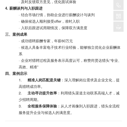
· 及时反馈双方意见，优化面试体验
4.
薪酬谈判与入职跟进
· 结合市场行情，协助企业进行薪酬设计与谈判
· 确保候选人顺利接受
offer
，准时入职
· 入职后跟进试用期情况，保障双方满意度
三、案例成果
· 成功猎聘薪酬专家，年薪
60
万元
· 候选人具备丰富电子技术行业经验，能够独立优化企业薪酬体
系
· 企业对猎聘过程及服务表示高度认可，称赞尚贤达猎头
“
专业、
高效、精准
”
四、案例启示
1.
精准人岗匹配是关键
：深入理解岗位需求及企业文化，提
高猎聘成功率。
2.
主动寻访提升效率
：利用猎头渠道主动联系高端人才，减
少招聘周期。
3.
全程服务保障体验
：从人才画像到入职跟进，猎头全流程
服务提升企业与候选人的满意度。