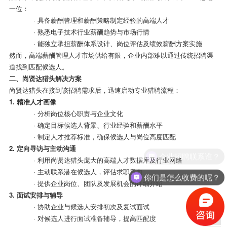
一位：
· 具备薪酬管理和薪酬策略制定经验的高端人才
· 熟悉电子技术行业薪酬趋势与市场行情
· 能独立承担薪酬体系设计、岗位评估及绩效薪酬方案实施
然而，高端薪酬管理人才市场供给有限，企业内部难以通过传统招聘渠
道找到匹配候选人。
二、尚贤达猎头解决方案
尚贤达猎头在接到该招聘需求后，迅速启动专业猎聘流程：
1.
精准人才画像
· 分析岗位核心职责与企业文化
· 确定目标候选人背景、行业经验和薪酬水平
· 制定人才推荐标准，确保候选人与岗位高度匹配
2.
定向寻访与主动沟通
企业招聘联系谁？
· 利用尚贤达猎头庞大的高端人才数据库及行业网络
· 主动联系潜在候选人，评估求职意向
你们是怎么收费的呢？
· 提供企业岗位、团队及发展机会的详细介绍
3.
面试安排与辅导
· 协助企业与候选人安排初次及复试面试
· 对候选人进行面试准备辅导，提高匹配度