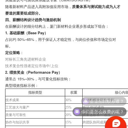
随着新材料产品进入高附加值应用市场，
质量体系与测试能力成为人才
赛道的重要组成部分。
四、薪酬结构设计趋势与激励机制
在薪酬设计的细分结构上，厦门新材料企业逐步形成如下组合：
1.
基础薪酬（
Base Pay
）
占比约
50%–65%
，用于保证人才稳定性，与岗位价值和市场定位对
标。
定位策略
：
对标长三角先进材料企业
技术复合性强者定位市场中
/
上位
2.
绩效奖金（
Performance Pay
）
通常占
15%–30%
，与可量化指标挂钩：
典型绩效指标示例：
指标类型
权重
核心内
企业招聘联系谁？
技术成果
30%
新材料模块研发
/
专利
工艺放大与量产
25%
验证
/
中试成功
你们是怎么收费的呢？
质量与可靠性
20%
质量达标率
/
一致性
协作与知识共享
15%
跨团队协同成果