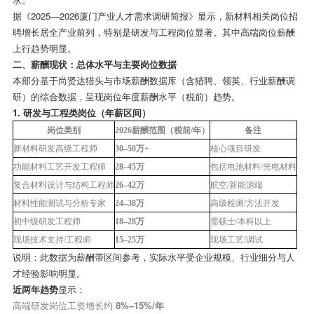
据《
2025—2026
厦门产业人才需求调研简报》显示，新材料相关岗位招
聘增长居全产业前列，特别是研发与工程岗位显著。其中高端岗位薪酬
上行趋势明显。
二、薪酬现状：总体水平与主要岗位数据
本部分基于尚贤达猎头与市场薪酬数据库（含猎聘、领英、行业薪酬调
研）的综合数据，呈现岗位年度薪酬水平（税前）趋势。
1.
研发与工程类岗位（年薪区间）
岗位类别
2026
薪酬范围（税前
/
年）
备注
新材料研发高级工程师
30–50
万
+
核心项目研发
功能材料工艺开发工程师
28–45
万
包括电池材料
/
光电材料
复合材料设计与结构工程师
26–42
万
航空
/
新能源端
材料性能测试与分析专家
24–38
万
高级检测
/
方法开发
初中级研发工程师
18–28
万
需硕士
/
本科以上
现场技术支持
/
工程师
15–25
万
现场工艺
/
调试
说明：此数据为薪酬带区间参考，实际水平受企业规模、行业细分与人
才经验影响明显。
近两年趋势
显示：
高端研发岗位工资增长约
8%–15%/
年