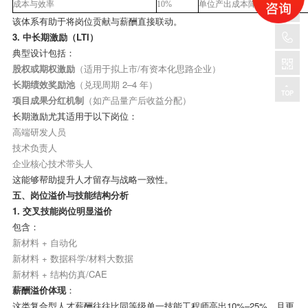
成本与效率
10%
单位产出成本降低
该体系有助于将岗位贡献与薪酬直接联动。
3.
中长期激励（
LTI
）
典型设计包括：
股权或期权激励
（适用于拟上市
/
有资本化思路企业）
长期绩效奖励池
（兑现周期
2–4
年）
项目成果分红机制
（如产品量产后收益分配）
长期激励尤其适用于以下岗位：
高端研发人员
技术负责人
企业核心技术带头人
这能够帮助提升人才留存与战略一致性。
五、岗位溢价与技能结构分析
1.
交叉技能岗位明显溢价
包含：
新材料
+
自动化
新材料
+
数据科学
/
材料大数据
新材料
+
结构仿真
/CAE
薪酬溢价体现
：
这类复合型人才薪酬往往比同等级单一技能工程师高出
10%–25%
，且更