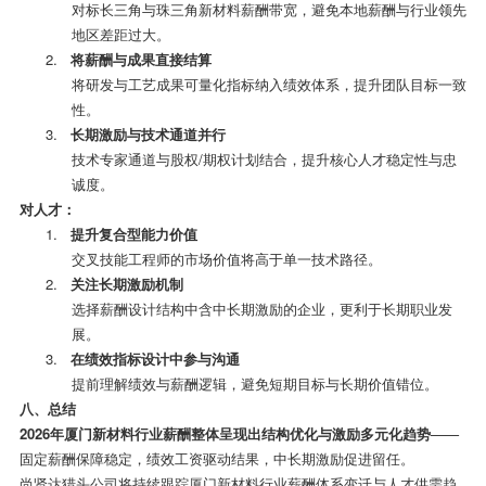
对标长三角与珠三角新材料薪酬带宽，避免本地薪酬与行业领先
地区差距过大。
2.
将薪酬与成果直接结算
将研发与工艺成果可量化指标纳入绩效体系，提升团队目标一致
性。
3.
长期激励与技术通道并行
技术专家通道与股权
/
期权计划结合，提升核心人才稳定性与忠
诚度。
对人才：
1.
提升复合型能力价值
交叉技能工程师的市场价值将高于单一技术路径。
2.
关注长期激励机制
选择薪酬设计结构中含中长期激励的企业，更利于长期职业发
展。
3.
在绩效指标设计中参与沟通
提前理解绩效与薪酬逻辑，避免短期目标与长期价值错位。
八、总结
2026
年厦门新材料行业薪酬整体呈现出结构优化与激励多元化趋势
——
固定薪酬保障稳定，绩效工资驱动结果，中长期激励促进留任。
尚贤达猎头公司将持续跟踪厦门新材料行业薪酬体系变迁与人才供需趋