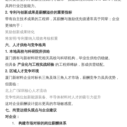
具跨行业迁徙能力。
2.
专利与创新成果是薪酬溢价的重要指标
带有自主技术成果的工程师，其薪酬与激励优先级通常高于同辈；企业
更倾向于：
奖励创新成果转化
将发明
/
专利量纳入绩效考核权重
六、人才供给与竞争格局
1.
本地高校与科研院所供给
厦门拥有与新材料研究相关高校与科研机构，毕业生供给仍稳健。
但具备
产业化与工程实战经验
的工程师稀缺，形成供需错配。
2.
区域人才竞争环境
厦门新材料企业对标长三角及珠三角人才市场，薪酬竞争力虽具优势，
但面临：
北上广
/
深圳核心人才流动
竞争性岗位如新能源装备、半导体材料对人才的吸引力提升
这对企业薪酬设计提出更高的市场敏感度。
七、尚贤达猎头观点与企业建议
对企业：
1.
构建市场对标的岗位薪酬体系