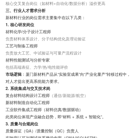
核心交叉复合岗位（如材料
+
自动化
/
数据分析）溢价更高
三、行业人才需求分析
新材料行业的岗位需求主要集中在以下几类：
1.
核心研发岗位
材料化学
/
分子设计工程师
负责材料体系设计、分子结构优化及理论验证
工艺与制备工程师
负责放大工艺、中试验证与可量产流程设计
材料性能测试与分析专家
包括高端表征、力学
/
热
/
电性能评价
市场逻辑
：厦门新材料产品从
“
实验室成果
”
向
“
产业化量产
”
转移过程中，
对人才提出更高系统能力要求。
2.
系统集成与交叉技术岗
复合材料结构设计工程师
（通信
/
新能源
/
航空）
新材料制造自动化工程师
工业软件集成工程师（材料仿真
/
数据驱动）
此类岗位体现产业融合趋势，即
“
材料
+
系统
+
智能化
”
。
3.
质量与合规岗位
质量保证（
QA
）
/
质量控制（
QC
）负责人
实验室认可与测试体系建设专家（
CMA/ISO/ASTM
）