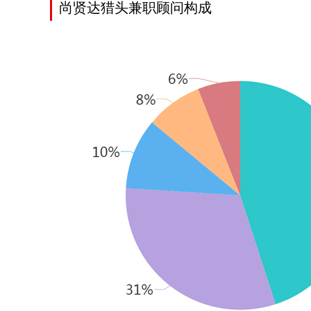
尚贤达猎头兼职顾问构成